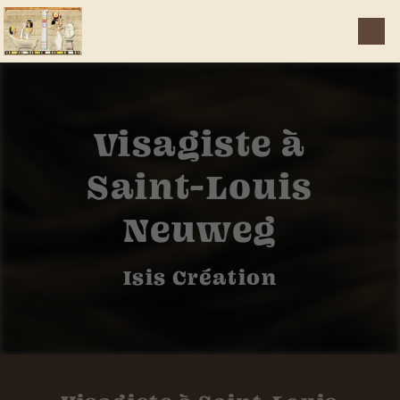
Panneau de gestion des cookies
Visagiste à
Saint-Louis
Neuweg
Isis Création