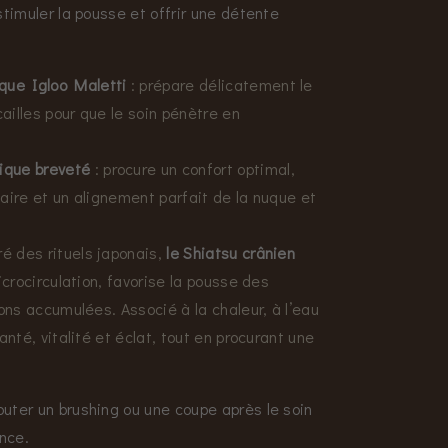
stimuler la pousse et offrir une détente
que Igloo Maletti
: prépare délicatement le
cailles pour que le soin pénètre en
ique breveté
: procure un confort optimal,
aire et un alignement parfait de la nuque et
ré des rituels japonais,
le Shiatsu crânien
icrocirculation, favorise la pousse des
ons accumulées. Associé à la chaleur, à l’eau
anté, vitalité et éclat, tout en procurant une
uter un brushing ou une coupe après le soin
ence.