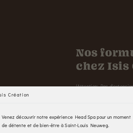
Nos form
chez Isis
(Attention: Pas d'extensio
sis Création
Chaque soin comprend :
Analyse du cuir chevelu
Venez découvrir notre expérience Head Spa pour un moment
Gommage du cuir chevel
de détente et de bien-être à Saint-Louis Neuweg.
l’oxygénation,