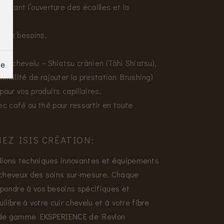
risant l’ouverture des écailles et la
à vos besoins,
te,
ir chevelu – Shiatsu crânien (Tōhi Shiatsu),
ge
ibilité de rajouter la prestation Brushing)
our vos produits capillaires,
 café ou thé pour ressortir en toute
Z ISIS CRÉATION:
llions techniques innovantes et équipements
s cheveux des soins sur-mesure. Chaque
pondre à vos besoins spécifiques et
ilibre à votre cuir chevelu et à votre fibre
ut de gamme EKSPERIENCE de Revlon