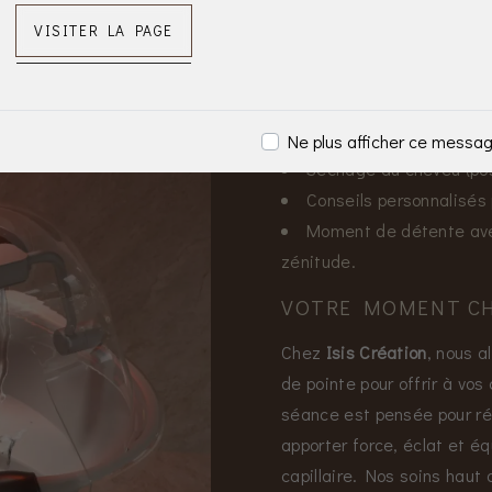
Hammam capillaire, favo
VISITER LA PAGE
pénétration des actifs,
Bain capillaire adapté 
Cascade d’eau relaxan
Modelage japonais du cu
Ne plus afficher ce messa
Séchage du cheveu (poss
Conseils personnalisés p
Moment de détente avec
zénitude.
VOTRE MOMENT CHE
Chez
Isis Création
, nous a
de pointe pour offrir à vo
séance est pensée pour ré
apporter force, éclat et équ
capillaire. Nos soins ha