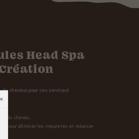
ules Head Spa
 Création
n de cheveux pour ces services)
×
 et du cheveu,
u, pour éliminer les impuretés et relancer