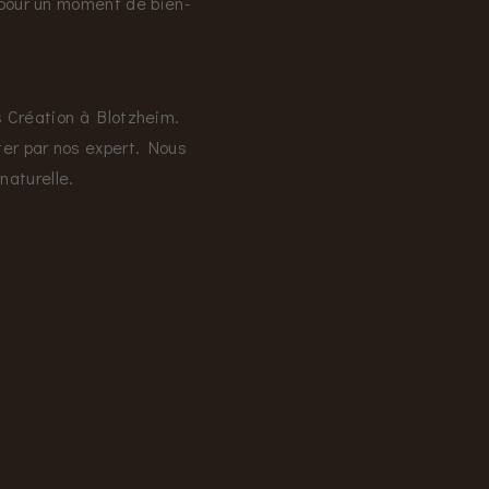
 pour un moment de bien-
is Création à Blotzheim.
er par nos expert. Nous
naturelle.