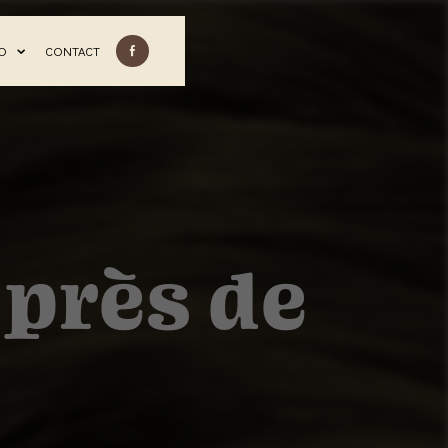
TO
CONTACT
 près de